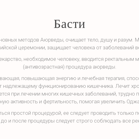
Басти
сновных методов Аюрведы, очищает тело, душу и разум.
ийской церемонии, защищает человека от заболеваний в
екарство, необходимое человеку, вводится ректальным ме
(антивозрастная) процедура аюрведы.
ивающая, повышающая энергию и лечебная терапия, спо
т надлежащему функционированию кишечника. Лечит хр
тся при лечении многих кишечных заболеваний, трудно
ную активность и фертильность, помогая увеличить Оджа
ться простой процедурой, ее следует проводить только 
 до и после процедуры следует строго соблюдать все р