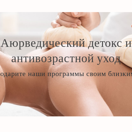
Аюрведический детокс и
антивозрастной уход
одарите наши программы своим близки