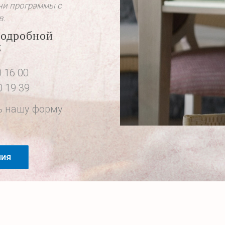
ни программы с
в.
подробной
;
 16 00
 19 39
ь нашу форму
ния