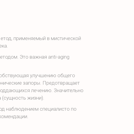
 Метод, применяемый в мистической
ека.
тодом. Это важная anti-aging
собствующая улучшению общего
онические запоры. Предотвращает
 поддающихся лечению. Значительно
 (сущность жизни).
под наблюдением специалисто по
екомендации.