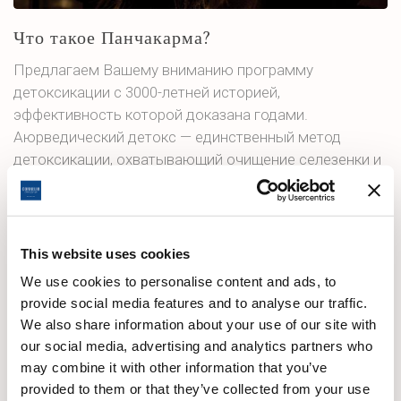
Что такое Панчакарма?
Предлагаем Вашему вниманию программу
детоксикации с 3000-летней историей,
эффективность которой доказана годами.
Аюрведический детокс — единственный метод
детоксикации, охватывающий очищение селезенки и
лимфатических каналов. По данным современной
медицины первопричиной 80% заболеваний является
повышенный уровень стресса. В современном мире
стресс сопровождает нас повсюду. Фраза «не
This website uses cookies
нервничайте и защитите себя от стресса», к
We use cookies to personalise content and ads, to
сожалению, не является решением проблемы,
provide social media features and to analyse our traffic.
оставаясь труднореализуемой рекомендацией. Мы
We also share information about your use of our site with
не будем давать вам невыполнимых советов. Нашей
our social media, advertising and analytics partners who
целью является сбалансировать и омолодить вашу
may combine it with other information that you’ve
нервную систему с тем, чтобы вы могли избежать в
provided to them or that they’ve collected from your use