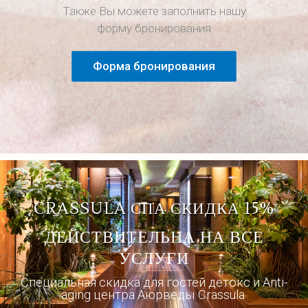
Также Вы можете заполнить нашу
форму бронирования
Форма бронирования
CRASSULA СПА СКИДКА 15%
ДЕЙСТВИТЕЛЬНА НА ВСЕ
УСЛУГИ
Специальная скидка для гостей детокс и Anti-
aging центра Аюрведы Crassula