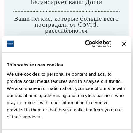
Балансирует ваши Доши
Ваши легкие, которые больше всего
пострадали от Covid,
расслабляются
Увеличивает силу вашей
пищеварительной системы
This website uses cookies
Укрепляет вашу иммунную систему,
We use cookies to personalise content and ads, to
снижает риск заболеть
provide social media features and to analyse our traffic.
We also share information about your use of our site with
Дарит ощущение благополучия и
our social media, advertising and analytics partners who
успокаивает
may combine it with other information that you’ve
provided to them or that they’ve collected from your use
Увеличивает продолжительность
of their services.
жизни, замедляя преждевременное
старение