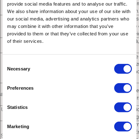
passende Land auszuwählen und die Verkaufs- un
provide social media features and to analyse our traffic.
dieser Region anzuzeigen
We also share information about your use of our site with
Wenn der Benutzer die Website über ein mobiles 
our social media, advertising and analytics partners who
Mobil
Cookie gesendet, das zeigt, dass die Hauptseite 
may combine it with other information that you’ve
Flash-Website (d.h. das Gerät ist für Flash gee
provided to them or that they’ve collected from your use
of their services.
Referenz-
Die Referenz-Website wird gespeichert, um die N
Website
zu verstehen.
Datum des letzten Besuchs, Aktivität und ander
Letzter
Consent
gespeichert, um den Benutzern Aktualisierungen 
Besuch und
Necessary
Selection
Ihrem letzten Besuchsdatum“ zu ermöglichen und
Aktivität
besser zu verstehen.
Zuletzt
Preferences
Datu und Titel des zuletzt angesehenen Videos w
angesehenes
Nutzerpräferenzen besser zu ver
Video
Statistics
Unmittelbare
Unmittelbare Cookies werden verwendet, um sic
Cookies
Audio- und Videokontext wiedergeg
Seitenverlaufs-Cookies werden verwendet, um
Marketing
Websites zu ermitteln, die der User besucht hat. E
Seitenverlauf