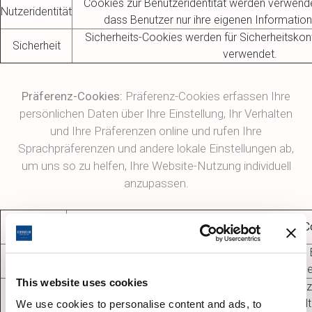
Cookies zur Benutzeridentität werden verwende
Nutzeridentität
dass Benutzer nur ihre eigenen Informatio
Sicherheits-Cookies werden für Sicherheitskont
Sicherheit
verwendet.
Präferenz-Cookies:
Präferenz-Cookies erfassen Ihre
persönlichen Daten über Ihre Einstellung, Ihr Verhalten
und Ihre Präferenzen online und rufen Ihre
Sprachpräferenzen und andere lokale Einstellungen ab,
um uns so zu helfen, Ihre Website-Nutzung individuell
anzupassen.
Art des
Warum verwenden wir dieses C
Cookies
Sprach-Cookies werden verwendet, um die vom 
Sprache
verwendete Sprache zu speichern und die richtig
This website uses cookies
Die ungefähre Adresse des angegebenen Benutze
Land, Postleitzahl) bleibt bei der IP-Adresse erha
We use cookies to personalise content and ads, to
Ort