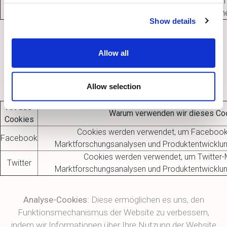
seines Website-Besuchs eine Warnung, werden 
Protokolldatei zur Fehlererkennung und -beh
Show details
Cookies zur Überwachung von sozialen Plugins.
Diese
Allow all
Cookies werden für Marktforschungsanalysen und
Produktentwicklungen durch die Überwachung von Social
Media-Nutzern verwendet.
Allow selection
Art des
Warum verwenden wir dieses Co
Cookies
Cookies werden verwendet, um Facebook-M
Facebook
Marktforschungsanalysen und Produktentwicklu
Cookies werden verwendet, um Twitter-Mi
Twitter
Marktforschungsanalysen und Produktentwicklu
Analyse-Cookies:
Diese ermöglichen es uns, den
Funktionsmechanismus der Website zu verbessern,
indem wir Informationen über Ihre Nutzung der Website