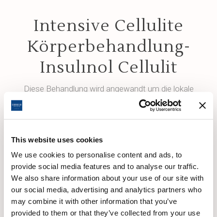
Intensive Cellulite
Körperbehandlung-
Insulınol Cellulit
Diese Behandlung wird angewandt um die lokale
Zirkulation zu stimulieren. Sie unterstützt bei der
Fettverbrennung und reduziert die Menge an
eingelagertem Fett indem sie die Beschleunigung der
Zirkulation ermöglicht und den Körper neu formt.
This website uses cookies
We use cookies to personalise content and ads, to
provide social media features and to analyse our traffic.
We also share information about your use of our site with
our social media, advertising and analytics partners who
may combine it with other information that you’ve
provided to them or that they’ve collected from your use