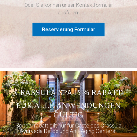
Oder Sie können unser Kontaktformular
ausfüllen.
Reservierung Formular
CRASSULA SPA 15 % RABATT
FÜR ALLE ANWENDUNGEN
GÜLTIG
Sonderrabatt gilt nur für Gäste des Crassula
Ayurveda Detox und Anti-Aging Centers..