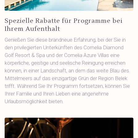
Spezielle Rabatte für Programme bei
Ihrem Aufenthalt
Genießen Sie diese brandneue Erfahrung, bei der Sie in
den privilegierten Unterkünften des Cornelia Diamond
Golf Resort & Spa und der Cornelia Azure Villas eine
körperliche, geistige und seelische Reinigung erreichen
können, in einer Landschaft, an dem das weite Blau des
Mittelmeers auf das einzigartige Grün der Region Belek
trifft. Während Sie Ihr Programm fortsetzen, können Sie
Ihrer Familie und Ihren Lieben eine angenehme
Urlaubsmöglichkeit bieten.