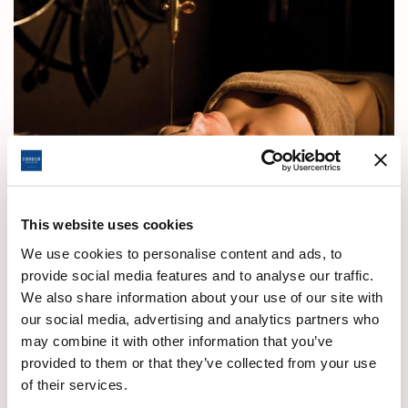
This website uses cookies
Was ist PanchaKarma?
We use cookies to personalise content and ads, to
provide social media features and to analyse our traffic.
Wir bieten Ihnen ein Entgiftungsprogramm mit einer 3000
We also share information about your use of our site with
Jahre alten Geschichte und bewährten Ergebnissen. Die
our social media, advertising and analytics partners who
ayurvedische Entgiftung ist die einzige Praxis, die Ihre
may combine it with other information that you’ve
Milz und Lymphbahnen reinigt. Die moderne Medizin geht
provided to them or that they’ve collected from your use
davon aus, dass 80 Prozent der Krankheiten durch hohen
of their services.
Stress verursacht werden. Stress ist in der modernen